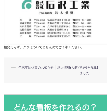
相変わらず、クジはついてませんのでご了承ください。
投
⟵
年末年始休業のお知らせ
求人情報(大館)(八戸)を掲載し
ました！
⟶
稿
ナ
ビ
ゲ
ー
シ