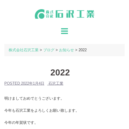
コ
ン
テ
ン
ツ
へ
ス
キ
株式会社石沢工業
>
ブログ
>
お知らせ
>
2022
ッ
プ
2022
POSTED
2022年1月4日
石沢工業
明けましておめでとうございます。
今年も石沢工業をよろしくお願い致します。
今年の年賀状です。